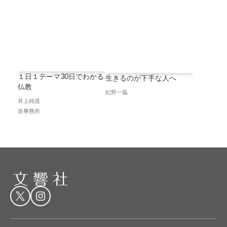
１日１テーマ30日でわかる
生きるのが下手な人へ
仏教
紀野一義
井上純道
造事務所