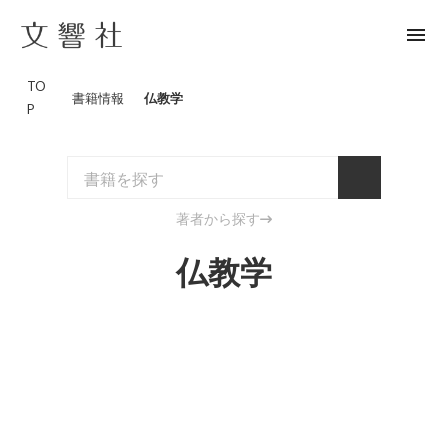
menu
TO
書籍情報
仏教学
P
著者から探す
仏教学