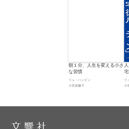
朝１分、人生を変える小さ
人
な習慣
宅
リュ・ハンビン
リ
小笠原藤子
小