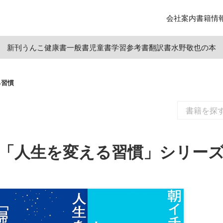
会社案内
書籍情
新刊
うんこ
健康書
一般書
児童書
学習参考書
翻訳書
水野敬也の本
る習慣
「人生を変える習慣」シリー