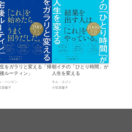
生をガラリと変える「帰
朝イチの「ひとり時間」が
後ルーティン」
人生を変える
ュ・ハンビン
キム・ユジン
笠原藤子
小笠原藤子