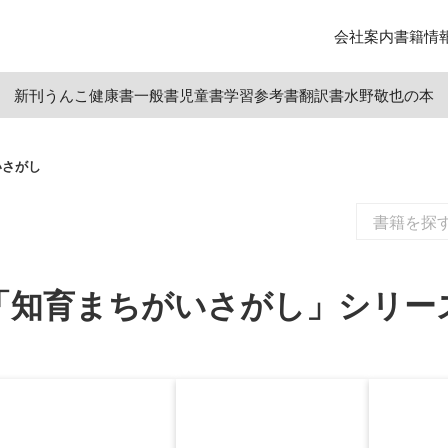
会社案内
書籍情
新刊
うんこ
健康書
一般書
児童書
学習参考書
翻訳書
水野敬也の本
いさがし
「知育まちがいさがし」シリー