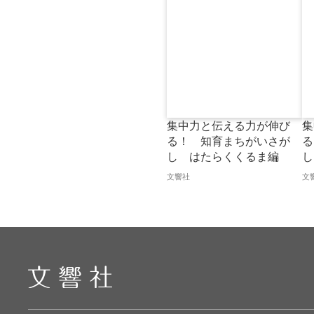
集中力と伝える力が伸び
集
る！ 知育まちがいさが
る
し はたらくくるま編
し
文響社
文