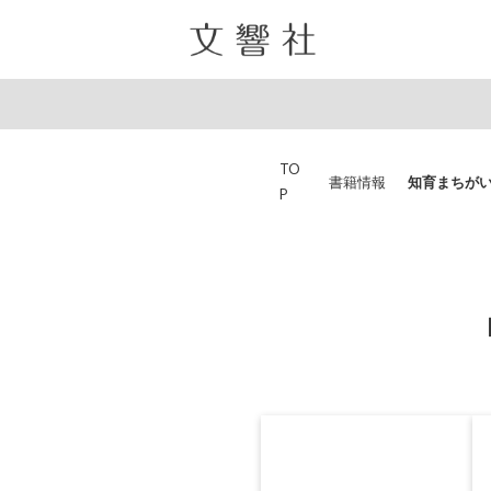
TO
書籍情報
知育まちが
P