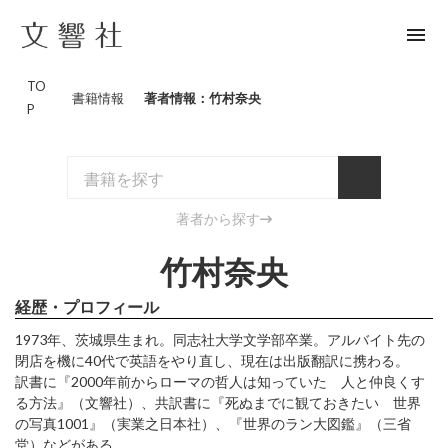
menu
TO
書籍情報
著者情報：竹村奈央
P
著者から探す
竹村奈央
経歴・プロフィール
1973年、茨城県生まれ。同志社大学文学部卒業。アルバイト先の
閉店を機に40代で英語をやり直し、現在は出版翻訳に携わる。
訳書に『2000年前からローマの哲人は知っていた 人と仲良くす
る方法』（文響社）、共訳書に『死ぬまでに観ておきたい 世界
の写真1001』（実業之日本社）、『世界のラン大図鑑』（三省
堂）などがある。