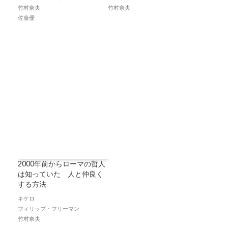
竹村奈央
竹村奈央
佐藤優
2000年前からローマの哲人
は知っていた 人と仲良く
する方法
キケロ
フィリップ・フリーマン
竹村奈央