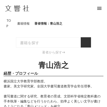
menu
TO
書籍情報
著者情報：青山浩之
P
著者から探す
青山浩之
経歴・プロフィール
横浜国立大学教育学部教授。
書家。美文字研究家。全国大学書写書道教育学会常任理事。
書写書道に関する研究、教育者の育成、文部科学省検定教科書の
手本執筆・編集などを行うかたわら、効率よく美しい文字が書け
るようになる「青山メソッド」を確立。