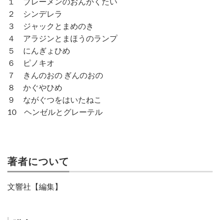
１ ブレーメンのおんがくたい
２ シンデレラ
３ ジャックとまめのき
４ アラジンとまほうのランプ
５ にんぎょひめ
６ ピノキオ
７ きんのおの ぎんのおの
８ かぐやひめ
９ ながぐつをはいたねこ
10 ヘンゼルとグレーテル
著者について
文響社【編集】