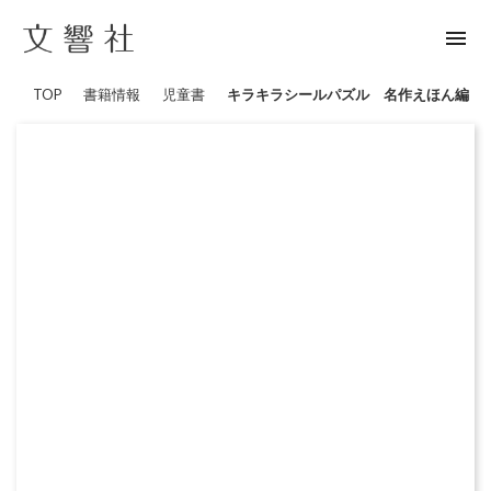
menu
TOP
書籍情報
児童書
キラキラシールパズル 名作えほん編