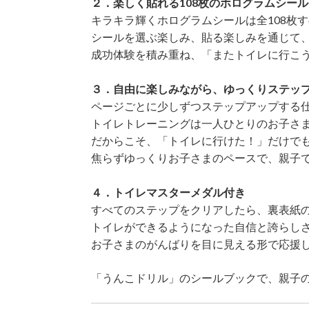
２．楽しく貼れる108枚のホログラムシール
キラキラ輝くホログラムシールは全108枚
シールを選ぶ楽しみ、貼る楽しみを通じて
成功体験を積み重ね、「またトイレに行こ
３．自由に楽しみながら、ゆっくりステッ
ページごとに少しずつステップアップする
トイレトレーニングは一人ひとりのお子さ
だからこそ、「トイレに行けた！」だけで
焦らずゆっくりお子さまのペースで、親子
４．トイレマスターメダル付き
すべてのステップをクリアしたら、裏表紙
トイレができるようになった自信と誇らし
お子さまのがんばりを目に見える形で応援
「うんこドリル」のシールブックで、親子