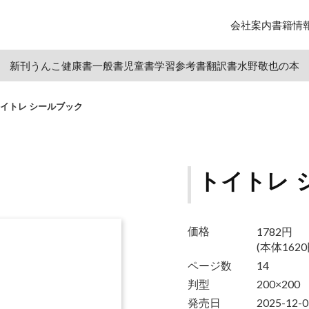
会社案内
書籍情
新刊
うんこ
健康書
一般書
児童書
学習参考書
翻訳書
水野敬也の本
イトレ シールブック
トイトレ 
1782円
価格
(本体1620
ページ数
14
判型
200×200
発売日
2025-12-0