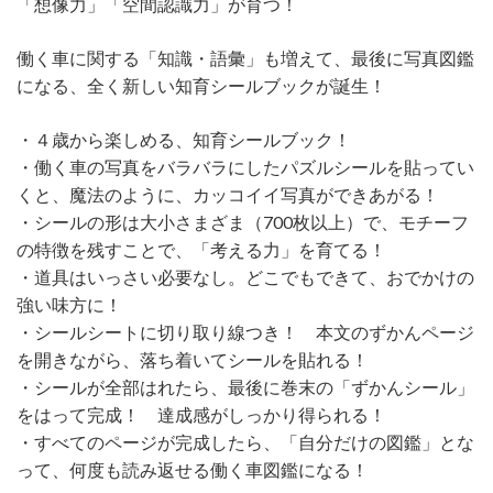
「想像力」「空間認識力」が育つ！
働く車に関する「知識・語彙」も増えて、最後に写真図鑑
になる、全く新しい知育シールブックが誕生！
・４歳から楽しめる、知育シールブック！
・働く車の写真をバラバラにしたパズルシールを貼ってい
くと、魔法のように、カッコイイ写真ができあがる！
・シールの形は大小さまざま（700枚以上）で、モチーフ
の特徴を残すことで、「考える力」を育てる！
・道具はいっさい必要なし。どこでもできて、おでかけの
強い味方に！
・シールシートに切り取り線つき！ 本文のずかんページ
を開きながら、落ち着いてシールを貼れる！
・シールが全部はれたら、最後に巻末の「ずかんシール」
をはって完成！ 達成感がしっかり得られる！
・すべてのページが完成したら、「自分だけの図鑑」とな
って、何度も読み返せる働く車図鑑になる！