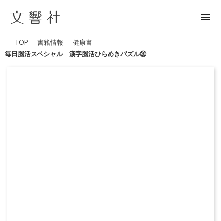
menu
TOP
書籍情報
健康書
毎日脳活スペシャル 漢字脳活ひらめきパズル⑳