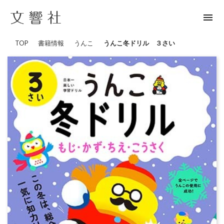
menu
TOP
書籍情報
うんこ
うんこ冬ドリル ３さい