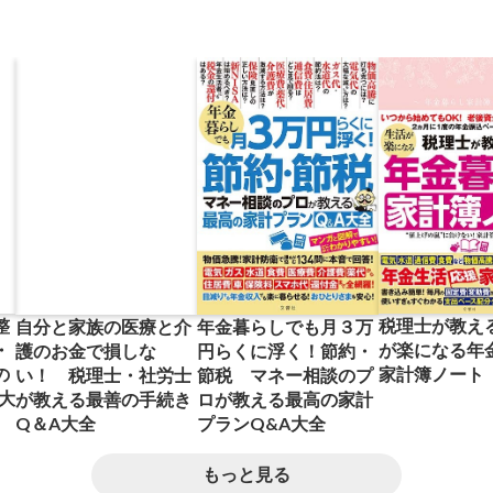
税理士が教え
整
自分と家族の医療と介
年金暮らしでも月３万
が楽になる年
・
護のお金で損しな
円らくに浮く！節約・
家計簿ノート
の
い！ 税理士・社労士
節税 マネー相談のプ
大
が教える最善の手続き
ロが教える最高の家計
Q＆A大全
プランQ&A大全
もっと見る