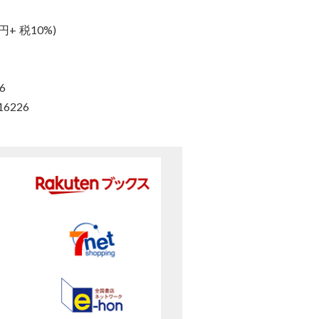
円+ 税10%)
6
16226