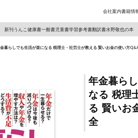
会社案内
書籍情
新刊
うんこ
健康書
一般書
児童書
学習参考書
翻訳書
水野敬也の本
金暮らしでも生活が楽になる 税理士・社労士が教える 賢いお金の使い方Q&
年金暮ら
なる 税理
る 賢いお
全