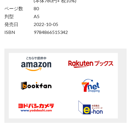
(本体780円+ 税10%)
ページ数
80
判型
A5
発売日
2022-10-05
ISBN
9784866515342