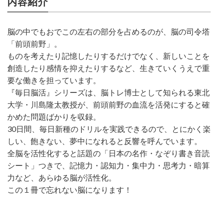
内容紹介
脳の中でもおでこの左右の部分を占めるのが、脳の司令塔
「前頭前野」。
ものを考えたり記憶したりするだけでなく、新しいことを
創造したり感情を抑えたりするなど、生きていくうえで重
要な働きを担っています。
『毎日脳活』シリーズは、脳トレ博士として知られる東北
大学・川島隆太教授が、前頭前野の血流を活発にすると確
かめた問題ばかりを収録。
30日間、毎日新種のドリルを実践できるので、とにかく楽
しい、飽きない、夢中になれると反響を呼んでいます。
全脳を活性化すると話題の「日本の名作・なぞり書き音読
シート」つきで、記憶力・認知力・集中力・思考力・暗算
力など、あらゆる脳が活性化。
この１冊で忘れない脳になります！