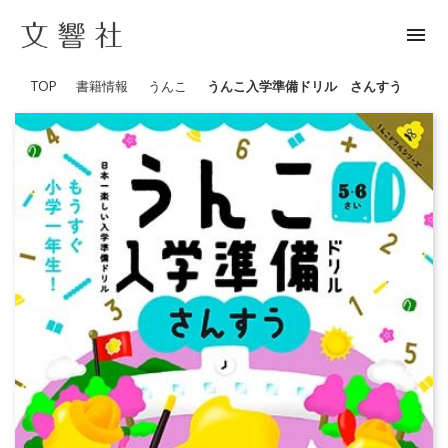
menu
TOP
書籍情報
うんこ
うんこ入学準備ドリル さんすう