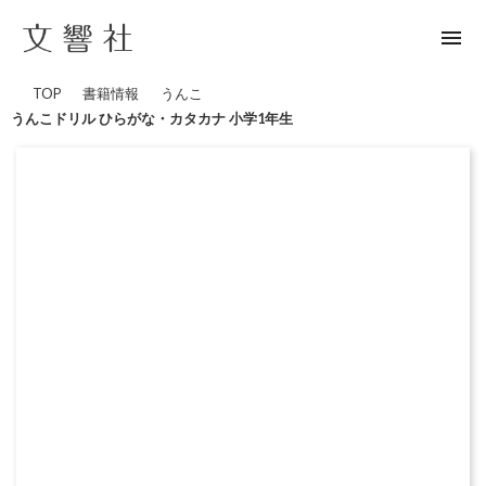
menu
TOP
書籍情報
うんこ
うんこドリル ひらがな・カタカナ 小学1年生