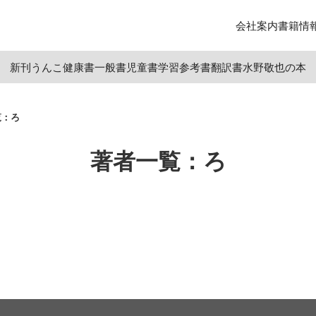
会社案内
書籍情
新刊
うんこ
健康書
一般書
児童書
学習参考書
翻訳書
水野敬也の本
覧：ろ
著者一覧：ろ