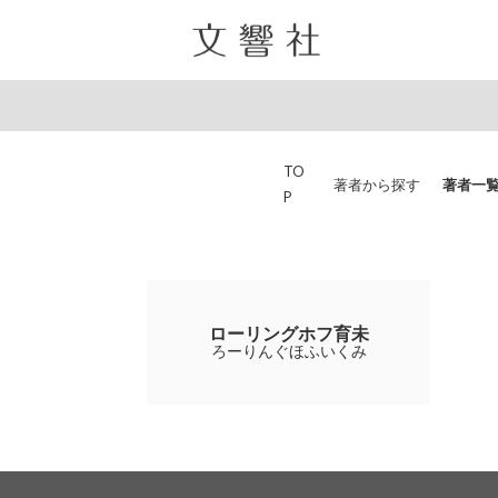
TO
著者から探す
著者一
P
ローリングホフ育未
ろーりんぐほふいくみ