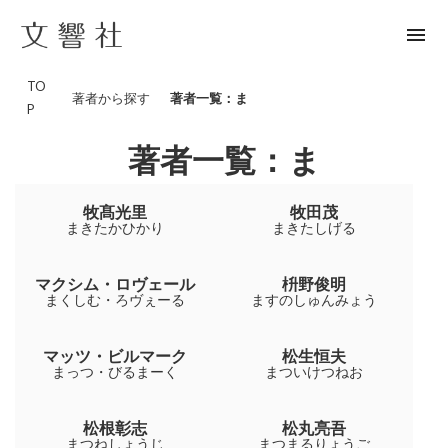
menu
TO
著者から探す
著者一覧：ま
P
著者一覧：ま
牧髙光里
牧田茂
まきたかひかり
まきたしげる
マクシム・ロヴェール
枡野俊明
まくしむ・ろヴぇーる
ますのしゅんみょう
マッツ・ビルマーク
松生恒夫
まっつ・びるまーく
まついけつねお
松根彰志
松丸亮吾
まつねしょうじ
まつまるりょうご