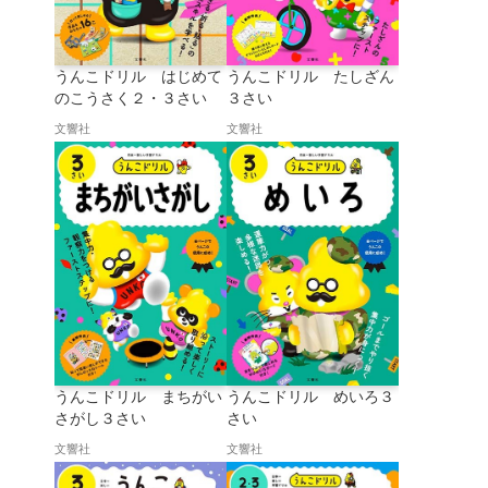
うんこドリル はじめて
うんこドリル たしざん
のこうさく２・３さい
３さい
文響社
文響社
うんこドリル まちがい
うんこドリル めいろ３
さがし３さい
さい
文響社
文響社