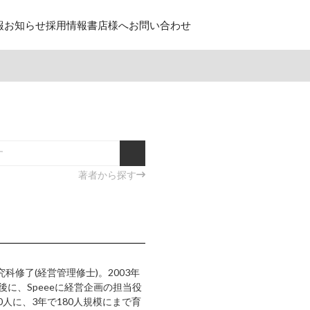
報
お知らせ
採用情報
書店様へ
お問い合わせ
著者から探す
修了(経営管理修士)。2003年
に、Speeeに経営企画の担当役
人に、3年で180人規模にまで育