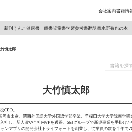
会社案内
書籍情
新刊
うんこ
健康書
一般書
児童書
学習参考書
翻訳書
水野敬也の本
大竹慎太郎
大竹慎太郎
役CEO。
馬県富岡市出身。関西外国語大学外国語学部卒業、早稲田大学大学院商学研究科
社し、新人賞や全社MVPを獲得。SBIグループで新規事業を手掛けた後
フォンアプリの開発会社トライフォートを創業し、従業員の数を半年で70