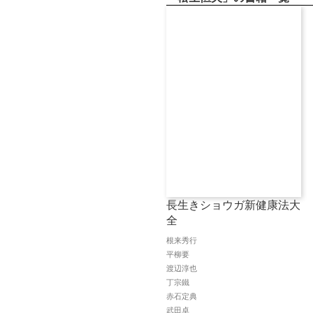
長生きショウガ新健康法大
全
根来秀行
平柳要
渡辺淳也
丁宗鐵
赤石定典
武田卓