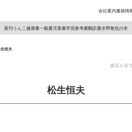
会社案内
書籍情
新刊
うんこ
健康書
一般書
児童書
学習参考書
翻訳書
水野敬也の本
松生恒夫
松生恒夫