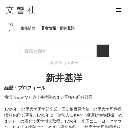
menu
TO
書籍情報
著者情報：新井基洋
P
著者から探す
新井基洋
経歴・プロフィール
横浜市立みなと赤十字病院めまい平衡神経科部長
1989年、北里大学医学部卒業。国立相模原病院、北里大学耳鼻咽
喉科を経て現職。1995年に「健常人 OKAN（視運動性後眼振＝め
まい）」の研究で医学博士取得。1996年、米国ニューヨークマウ
ントサイナイ病院にて、めまい研究を行う。北里大学耳鼻咽喉科