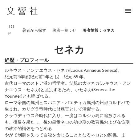
menu
TO
著者から探す
著者一覧：せ
著者情報：セネカ
P
セネカ
経歴・プロフィール
ルキウス・アンナエウス・セネカ(Lucius Annaeus Seneca)。
紀元前4年頃(紀元前1年とも)～紀元 65 年。
古代ローマのストア派の哲学者。父親の大セネカ(ルキウス・アン
ナエウス・セネカ)と区別するため、小セネカ(Seneca the
Younger)とも呼ばれる。
ローマ帝国の属州ヒスパニア・バエティカ属州の州都コルドバで
生まれ、カリグラ帝時代に財務官として活躍する。
クラウディウス帝時代に入り、一度はコルシカ島に追放される
も、復帰を果たし、後の皇帝ネロの幼少期の教育係および在位期
の政治的補佐をつとめる。
やがて制御を失って自殺を命じることとなるネロとの関係、ま