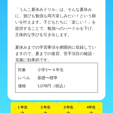
「うんこ夏休みドリル」は、そんな夏休み
に、遊びも勉強も両方楽しみたい！という願
いを叶えます。子どもたちに「楽しい！」を
提供することで、勉強へのハードルを下げ、
主体的な学びを引き出します。
夏休みまでの学習事項を網羅的に収録してい
ますので、夏までの復習、苦手項目の確認・
克服に効果的です。
対象
小学1〜４年生
レベル
基礎〜標準
価格
1,078円（税込）
１年生
２年生
３年生
4年生
arrow_forward
arrow_forward
arrow_forward
arrow_forward