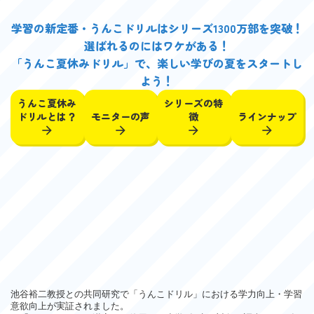
学習の新定番・うんこドリルはシリーズ1300万部を突破！
選ばれるのにはワケがある！
「うんこ夏休みドリル」で、楽しい学びの夏をスタートし
よう！
うんこ夏休み
シリーズの特
ドリルとは？
モニターの声
徴
ラインナップ
arrow_forward
arrow_forward
arrow_forward
arrow_forward
池谷裕二教授との共同研究で「うんこドリル」における学力向上・学習
意欲向上が実証されました。