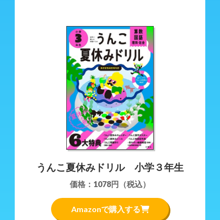
keyboard_arrow_left
keyboard_arrow_right
うんこ夏休みドリル 小学３年生
価格：1078円（税込）
Amazonで購入する