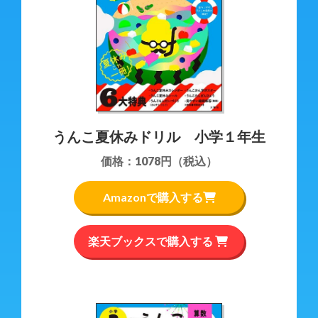
うんこ夏休みドリル 小学１年生
価格：1078円（税込）
Amazonで購入する
楽天ブックスで購入する
keyboard_arrow_left
keyboard_arrow_right