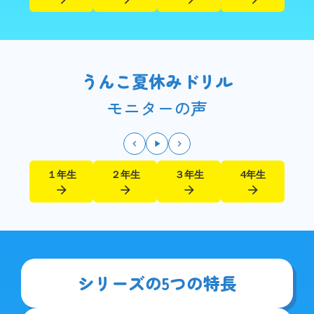
うんこ夏休みドリル
モニターの声
keyboard_arrow_left
play_arrow
keyboard_arrow_right
１年生
２年生
３年生
4年生
arrow_forward
arrow_forward
arrow_forward
arrow_forward
シリーズの5つの特長