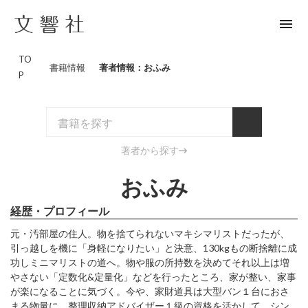
menu
TO
書籍情報
著者情報：おふみ
P
著者から探す
おふみ
経歴・プロフィール
元・汚部屋の住人。物を捨てられないマキシマリストだったが、
引っ越しを機に「身軽になりたい」と決意、130kgもの断捨離に成
功しミニマリストの道へ。物や服の所持数を決めてそれ以上は増
やさない「定数化&定量化」などを行ったところ、家が整い、家事
が楽になることに気づく。今や、家財道具は大型バン１台におさ
まる物量に。整理収納アドバイザー１級の資格を活かして、シン