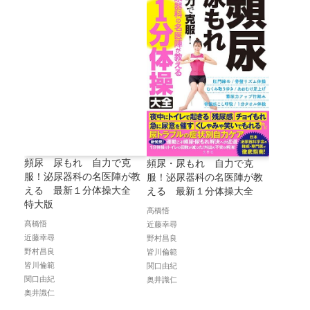
頻尿 尿もれ 自力で克
頻尿・尿もれ 自力で克
服！泌尿器科の名医陣が教
服！泌尿器科の名医陣が教
える 最新１分体操大全
える 最新１分体操大全
特大版
髙橋悟
髙橋悟
近藤幸尋
近藤幸尋
野村昌良
野村昌良
皆川倫範
皆川倫範
関口由紀
関口由紀
奥井識仁
奥井識仁