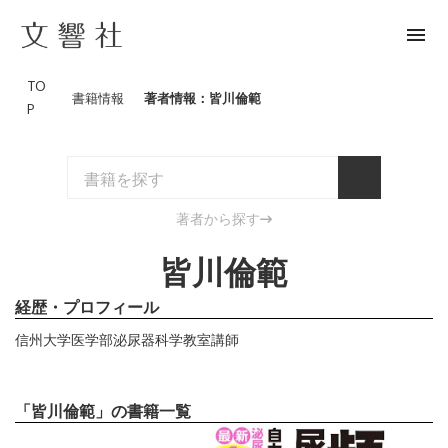
menu
TO
書籍情報
著者情報：皆川倫範
P
著者から探す
皆川倫範
経歴・プロフィール
信州大学医学部泌尿器科学教室講師
「皆川倫範」の書籍一覧