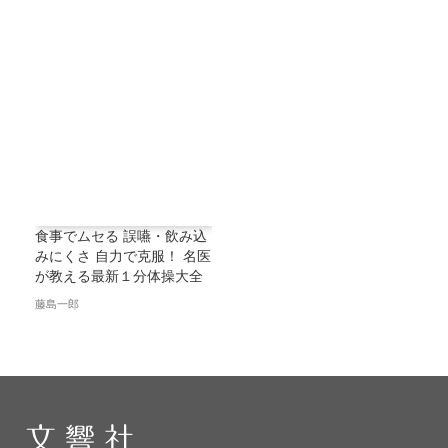
食事でムセる 誤嚥・飲み込
みにくさ 自力で克服！ 名医
が教える最新１分体操大全
藤島一郎