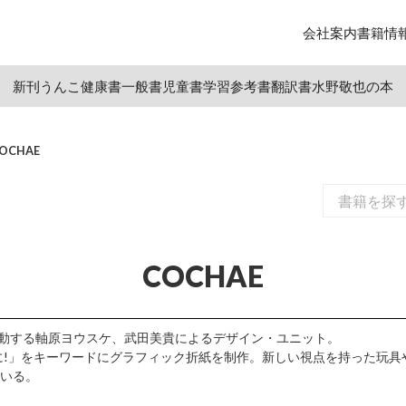
会社案内
書籍情
新刊
うんこ
健康書
一般書
児童書
学習参考書
翻訳書
水野敬也の本
OCHAE
COCHAE
活動する軸原ヨウスケ、武田美貴によるデザイン・ユニット。
プに!」をキーワードにグラフィック折紙を制作。新しい視点を持った玩
いる。