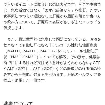
つらいダイエットに取り組むのは大変です。そこで本書で
は、急な断酒ではなく「まずは節酒から」を推奨。きつい
食事療法やつらい運動なしに肝臓から脂肪を落とす食べ方
や飲み方について、肝臓病の名医がさまざまなメソッドを
伝授します。
また、最近世界的に急増して問題になっている、お酒を
飲まなくても脂肪肝になる非アルコール性脂肪性肝疾患
（NAFLD／MAFLD／MASLD）や非アルコール性脂肪肝
炎（NASH／MASH）についても解説。そのほか、健康診
断で目にするけれど実はその意味がよくわからないγ-GTP
やALT（GPT）、AST（GOT）などの肝機能の検査値の読
み方から肝機能が強まる生活術まで、肝臓のセルフケアを
幅広く網羅した一冊です。
著者について