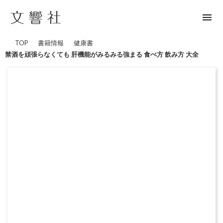
menu
TOP
書籍情報
健康書
禁酒を頑張らなくても 肝機能がみるみる強まる 食べ方 飲み方 大全