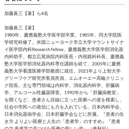
加藤眞三【著】ら4名
加藤眞三【著】
1980年、慶應義塾大学医学部卒業。1985年、同大学院医
学研究科修了。米国ニューヨーク市立大学マウントサイナ
イ医学部内科Research fellow、慶應義塾大学医学部消化器
内科助手、都立広尾病院内科医長・内視鏡科科長、慶應義
塾大学医学部消化器内科専任講師を経て、2005年に慶應
義塾大学看護医療学部教授に就任。2021年より上智大学
グリーフケア研究所客員所員、エムオーエー高輪クリニッ
ク院長。主な専門領域は内科学、消化器内科学、肝臓病
学、アルコール性臓器障害。1992年から「肝臓病教室」
を開くなど、患者さん目線に立った医療への道を模索し、
社会や市民への発信にも力を入れている。日本内科学会、
日本消化器病学会、日本肝臓学会などに所属。『患者の生
き方 よりよい医療と人生の「患者学」のすすめ』『患者
の力 患者学で見つけた医療の新しい姿』（春秋社）、