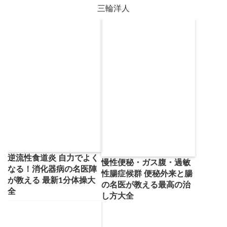
三輪洋人
逆流性食道炎 自力でよく
慢性便秘・ガス腹・過敏
なる！消化器病の名医陣
性腸症候群 便秘外来と腸
が教える 最新1分体操大
の名医が教える最高の治
全
し方大全