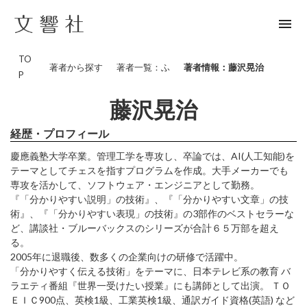
menu
TO
著者から探す
著者一覧：ふ
著者情報：藤沢晃治
P
藤沢晃治
経歴・プロフィール
慶應義塾大学卒業。管理工学を専攻し、卒論では、AI(人工知能)を
テーマとしてチェスを指すプログラムを作成。大手メーカーでも
専攻を活かして、ソフトウェア・エンジニアとして勤務。
『「分かりやすい説明」の技術』、『「分かりやすい文章」の技
術』、『「分かりやすい表現」の技術』の3部作のベストセラーな
ど、講談社・ブルーバックスのシリーズが合計６５万部を超え
る。
2005年に退職後、数多くの企業向けの研修で活躍中。
「分かりやすく伝える技術」をテーマに、日本テレビ系の教育 バ
ラエティ番組『世界一受けたい授業』にも講師として出演。 ＴＯ
ＥＩＣ900点、英検1級、工業英検1級、通訳ガイド資格(英語) など